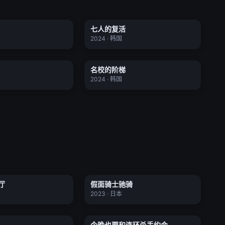
百年的新娘
七人的复活
七人的复活
全20集
全16集
★ 0.0
2024 · 韩国
甜蜜家园
名校的阶梯
名校的阶梯
全10集
全07集
★ 0.0
2024 · 韩国
监狱星级餐厅
假面骑士驰骑
厅
假面骑士驰骑
全5集
全48集
★ 5.7
2023 · 日本
所爱之人
今晚也要和连环杀手约会
今晚也要和连环杀手约会
全11集
更新至01集