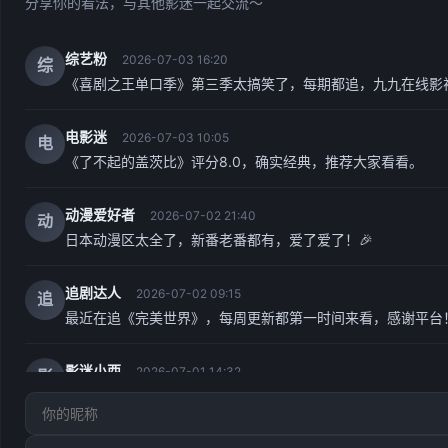
分享你的看法，与其他影迷一起交流～
综艺粉
2026-07-03 16:20
综
《喜剧之王单口季》第三季太搞笑了，每期都追，九九在线影
电影迷
2026-07-03 10:05
电
《了不起的盖茨比》评分8.0，确实经典，推荐大家看看。
动漫爱好者
2026-07-02 21:40
动
日本动漫区太全了，新番老番都有，爱了爱了！🎉
追剧达人
2026-07-02 09:15
追
最近在追《完美世界》，每周更新都第一时间来看，感谢平台
影迷小西
2026-07-01 14:32
影
九九在线影视观看免费最新电视剧太好用了！资源更新快，画质