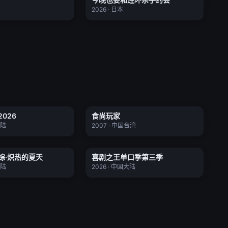
★ 0.0
2026 · 日本
康大问诊2026
食尚玩家
026
食尚玩家
更新至0260701期
更新至20260701期
★ 8.0
大陆
2007 · 中国台湾
色番综·炽热的夏天
喜剧之王单口季第三季
综·炽热的夏天
喜剧之王单口季第三季
更新至20260701期
更新至20260703期第1期纯享上集
★ 0.0
大陆
2026 · 中国大陆