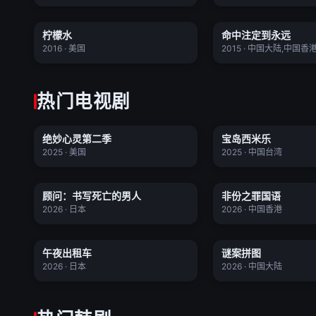
柠檬水
命中注定到
柠檬水
命中注定到永远
正片
★ 8.6
★ 5.8
2016 · 美国
2015 · 中国大陆,中国香
热门电视剧
绝妙心灵第二季
宝岛西米
绝妙心灵第二季
宝岛西米乐
全20集
★ 3.9
★ 0.0
2025 · 美国
2025 · 中国台湾
顾问：书写死亡的男人
非份之罪国
顾问：书写死亡的男人
非份之罪国语
更新至04集
★ 0.0
★ 0.0
2026 · 日本
2026 · 中国香港
午夜出租车
谜案拼图
午夜出租车
谜案拼图
更新至20集
★ 0.0
★ 0.0
2026 · 日本
2026 · 中国大陆