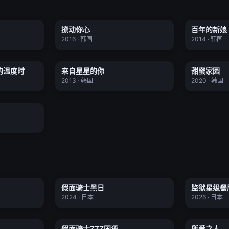
车
撩动你心
撩动你心
百年的新娘
全16集
全7集
★ 6.5
★ 7.4
2016 · 韩国
2014 · 韩国
你的温度时
来自星星的你
的温度时
来自星星的你
甜蜜家园
全6集
全21集
★ 0.0
★ 0.0
2013 · 韩国
2020 · 韩国
3
全08集
一号
假面骑士黑日
假面骑士黑日
监狱星级餐
全8集
全10集
★ 4.0
★ 0.0
2024 · 日本
2026 · 日本
6
假面骑士ZZZ国语
假面骑士ZZZ国语
所爱之人
全12集
更新至41集