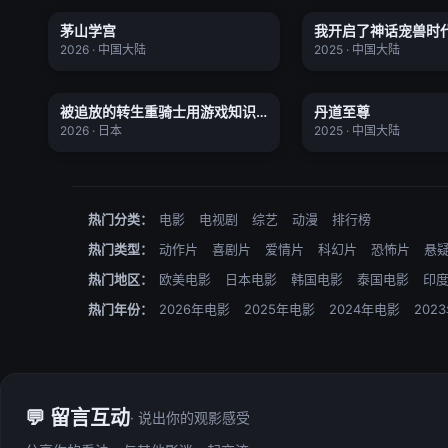
茅山学宫
我开启了神话宠兽时
全18集
★ 0.0
★ 0.0
2026 · 中国大陆
2025 · 中国大陆
被追放的转生重骑士用游戏知识开
无双
丹道至尊
被追放的转生重骑士用游戏知识
丹道至尊
更新至01集
★ 0.0
★ 0.0
开无双
2026 · 日本
2025 · 中国大陆
热门分类：
电影
电视剧
综艺
动漫
排行榜
热门类型：
动作片
喜剧片
爱情片
科幻片
恐怖片
悬
热门地区：
欧美电影
日本电影
韩国电影
泰国电影
印
热门年份：
2026年电影
2025年电影
2024年电影
202
💬 留言互动
· 说出你的观影感受