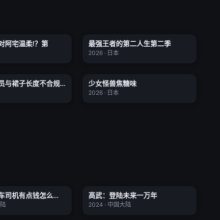
会对阿宅温柔!？第
最强王者的第二人生第二季
对阿宅温柔!？第
最强王者的第二人生第二季
全12集
全12集
★ 0.0
2026 · 日本
员与裙子长度不合规的
JK的故事
少女怪兽焦糖味
员与裙子长度不合规
少女怪兽焦糖味
全12集
更新至01集
★ 0.0
2026 · 日本
车司机有点钱怎么了？
高武：登陆未来一万年
车司机有点钱怎么
高武：登陆未来一万年
更新至44集
更新至67集
★ 0.0
大陆
2024 · 中国大陆
我组建了BOSS军团
小小围棋少年