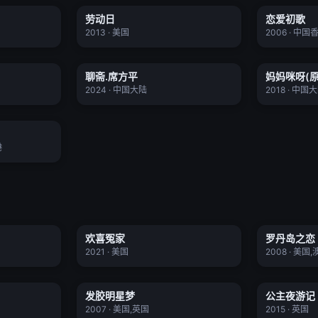
劳动日
恋爱初歌
正片
正片
★ 7.8
★ 6.2
2013 · 美国
2006 · 中国
聊斋.席方平
妈妈
聊斋.席方平
妈妈咪呀(原
正片
正片
★ 8.7
★ 7.0
2024 · 中国大陆
2018 · 中国
话版)
正片
港
欢喜冤家
欢喜冤家
罗丹岛之恋
正片
正片
★ 6.5
★ 6.9
2021 · 美国
2008 · 美国
声版)
发胶明星梦
发胶明星梦
公主夜游记
正片
正片
★ 7.4
★ 6.6
2007 · 美国,英国
2015 · 英国