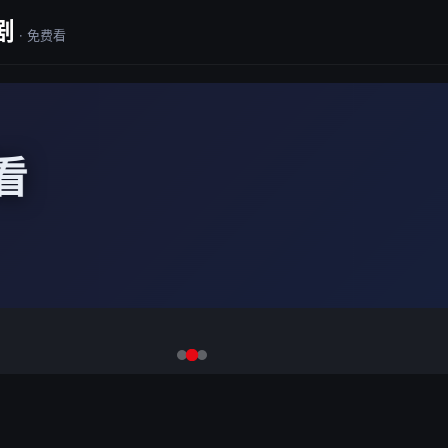
剧
· 免费看
看
市
劳动日