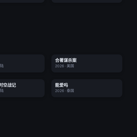
妻本善良
合著谋杀案
合著谋杀案
全24集
全6集
★ 0.0
大陆
2026 · 美国
少女破时空战记
能爱吗
时空战记
能爱吗
全18集
更新至14集
★ 0.0
大陆
2026 · 泰国