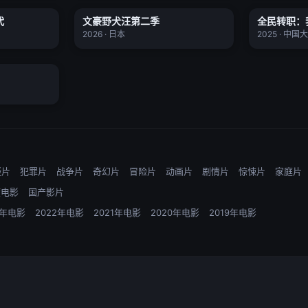
代
文豪野犬汪第二季
全民转职：
更新至127集
更新至01集
★ 0.0
★ 0.0
2026 · 日本
2025 · 中国
更新至182集
疑片
犯罪片
战争片
奇幻片
冒险片
动画片
剧情片
惊悚片
家庭片
度电影
国产影片
3年电影
2022年电影
2021年电影
2020年电影
2019年电影