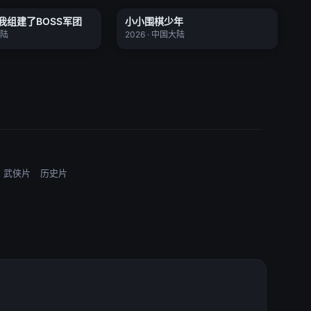
我组建了BOSS军团
小小围棋少年
更新至156集
全20集
★ 0.0
大陆
2026 · 中国大陆
武侠片
历史片