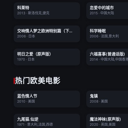
科莱特
恋爱中的城市
正片
★ 7.4
★ 5.7
2013 · 斯洛伐克,捷克
2015 · 中国大陆
交响情人梦之欧洲特别篇（下篇）
科学睡眠
交响情人梦之欧洲特别篇（下
科学睡眠
正片
★ 9.1
★ 7.7
篇）
2006 · 日本
2006 · 法国,意大利
明日之爱（原声版）
六福喜事(普通
明日之爱（原声版）
六福喜事(普通话版)
正片
★ 9.4
★ 5.3
1970 · 日本
2014 · 中国大陆,中国香
热门欧美电影
蓝色情人节
鬼镇
蓝色情人节
鬼镇
正片
★ 7.8
★ 6.9
2010 · 美国
2008 · 美国
九尾猫.仙逆
魔法神袜(原
九尾猫.仙逆
魔法神袜(原声版)
正片
★ 6.7
★ 7.8
1971 · 意大利,法国,西德
2020 · 英国,美国