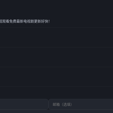
视观看免费最新电视剧更新好快！
！
也清晰，必须好评！👍