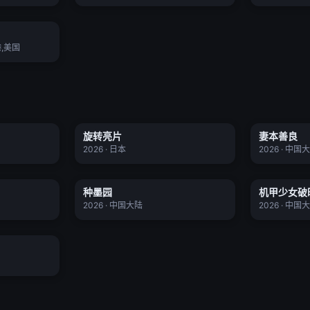
永远
正片
港,美国
乐
旋转亮片
旋转亮片
妻本善良
更新至276集
更新至01集
★ 0.0
★ 0.0
2026 · 日本
2026 · 中国
语
种墨园
机甲
种墨园
机甲少女破
更新至04集
更新至13集
★ 0.0
★ 0.0
2026 · 中国大陆
2026 · 中国
更新至18集