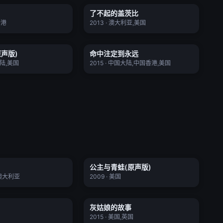
了不起的盖茨比
正片
正片
★ 8.0
香港
2013 · 澳大利亚,美国
咪呀(原声版)
命中注定到永远
声版)
命中注定到永远
正片
正片
★ 5.8
大陆,美国
2015 · 中国大陆,中国香港,美国
罗丹岛之恋
公主与青蛙(原声版)
公主与青蛙(原声版)
正片
正片
★ 7.6
,澳大利亚
2009 · 美国
公主夜游记
灰姑娘的故事
灰姑娘的故事
正片
正片
★ 7.0
2015 · 美国,英国