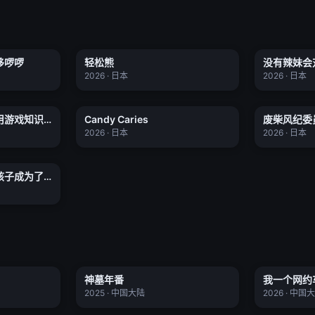
里哆啰啰
轻松熊
没有辣妹
哆啰啰
轻松熊
没有辣妹会
全12集
全13集
★ 0.0
★ 0.0
2026 · 日本
2026 · 日本
用游戏知识开
废柴风纪委
Candy Caries
用游戏知识
Candy Caries
废柴风纪委
更新至01集
更新至12集
★ 0.0
★ 0.0
的JK的故事
2026 · 日本
2026 · 日本
孩子成为了朋
孩子成为了
全12集
ies
神墓年番
我一个网约
神墓年番
我一个网约
更新至12集
更新至49集
★ 4.0
★ 0.0
了？
2025 · 中国大陆
2026 · 中国
兽时代
文豪野犬汪第二季
全民转职：