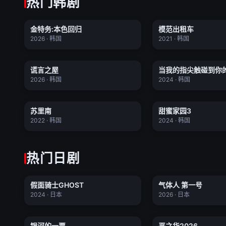
热门韩剧
金特务:本色回归
模范出租
金特务:本色回归
模范出租车
更新至02集
★ 0.0
★ 0.0
2026 · 韩国
2021 · 韩国
谎言之屋
当我的指尖触碰到
谎言之屋
当我的指尖触碰到你
全8集
★ 0.0
★ 8.3
2026 · 韩国
2024 · 韩国
苏里南
甜蜜家园
苏里南
甜蜜家园3
全6集
★ 6.9
★ 0.0
2022 · 韩国
2024 · 韩国
热门日剧
假面骑士GHOST
气体人 第
假面骑士GHOST
气体人 第一号
全48集
★ 5.0
★ 0.0
2024 · 日本
2026 · 日本
银河的一票
恶之华202
银河的一票
恶之华2026
全11集