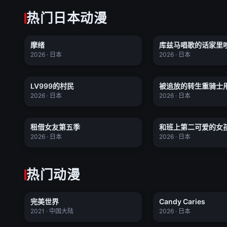
热门日本动漫
摩绪
库兹马唱歌的话家
摩绪
库兹马唱歌的话家里
更新至13集
★ 0.0
★ 0.0
2026 · 日本
2026 · 日本
被追放的转生重骑士
LV999的村民
无双
LV999的村民
被追放的转生重骑士
更新至02集
★ 0.0
★ 0.0
开无双
2026 · 日本
2026 · 日本
和班上第二可爱的女
租借女友第五季
友
租借女友第五季
和班上第二可爱的女
全12集
★ 0.0
★ 0.0
朋友
2026 · 日本
2026 · 日本
热门动漫
完美世界
Candy Car
完美世界
Candy Caries
更新至276集
★ 7.1
★ 0.0
2021 · 中国大陆
2026 · 日本
茅山学宫
我开启了神话宠